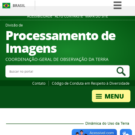
BRASIL
Simplifique!
ACESSIBILIDADE
ALTO CONTRASTE
MAPA DO SITE
Comunica BR
Divisão de
Processamento de
Participe
Imagens
Acesso à informação
Legislação
COORDENAÇÃO-GERAL DE OBSERVAÇÃO DA TERRA
Canais
Buscar no portal
Bus
Contato
Código de Conduta em Respeito à Diversidade